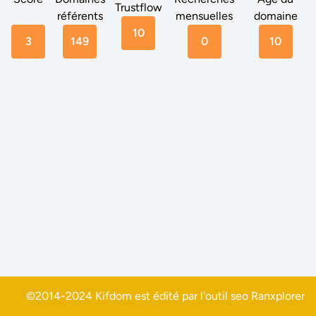
Trustflow
référents
mensuelles
domaine
10
3
149
0
10
©2014-2024 Kifdom est édité par l'outil seo
Ranxplorer