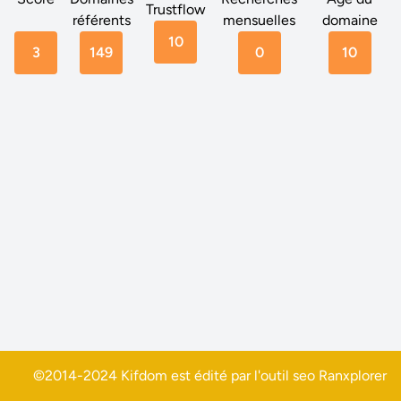
Trustflow
référents
mensuelles
domaine
10
3
149
0
10
©2014-2024 Kifdom est édité par l'outil seo
Ranxplorer